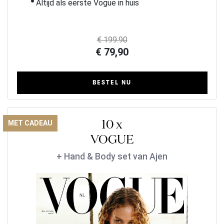
Altijd als eerste Vogue in huis
€ 199.90
€ 79,90
BESTEL NU
10 x
MET CADEAU
VOGUE
+ Hand & Body set van Ajen