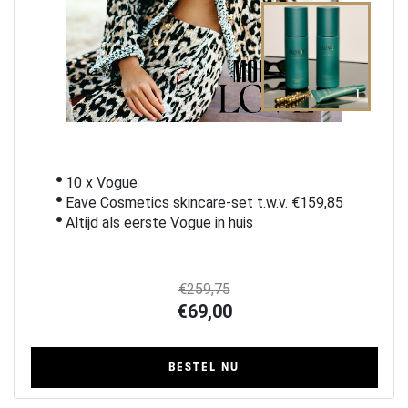
i
10 x Vogue
Eave Cosmetics skincare-set t.w.v. €159,85
Altijd als eerste Vogue in huis
€259,75
€69,00
BESTEL NU