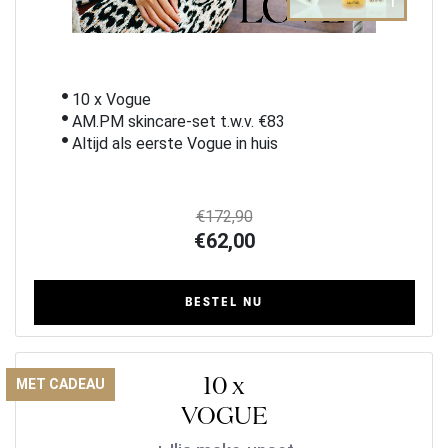
i
10 x Vogue
AM.PM skincare-set t.w.v. €83
Altijd als eerste Vogue in huis
€172,90
€62,00
BESTEL NU
10 x
MET CADEAU
VOGUE