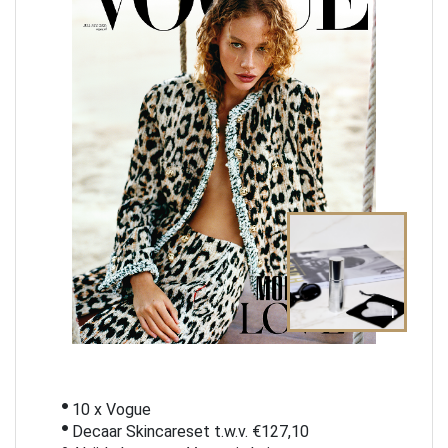
i
10 x Vogue
Decaar Skincareset t.w.v. €127,10