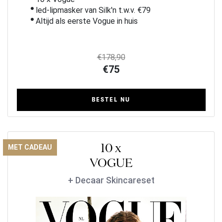
led-lipmasker van Silk'n t.w.v. €79
Altijd als eerste Vogue in huis
€178,90
€75
BESTEL NU
10 x
MET CADEAU
VOGUE
+ Decaar Skincareset