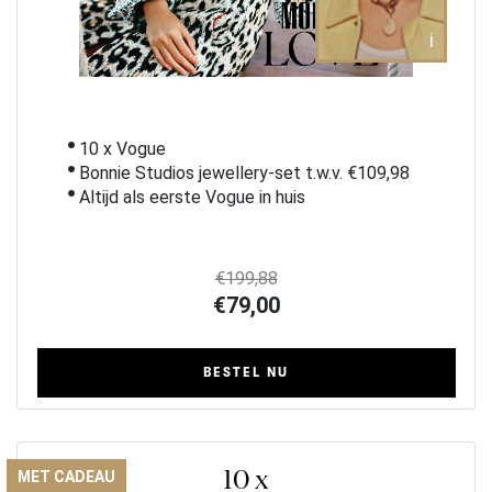
i
10 x Vogue
Bonnie Studios jewellery-set t.w.v. €109,98
Altijd als eerste Vogue in huis
€199,88
€79,00
BESTEL NU
10 x
MET CADEAU