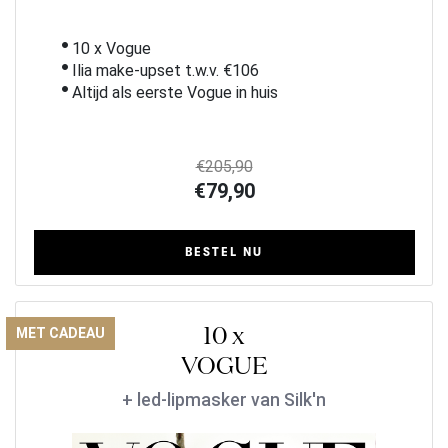
10 x Vogue
Ilia make-upset t.w.v. €106
Altijd als eerste Vogue in huis
€205,90
€79,90
BESTEL NU
10 x
MET CADEAU
VOGUE
+ led-lipmasker van Silk'n