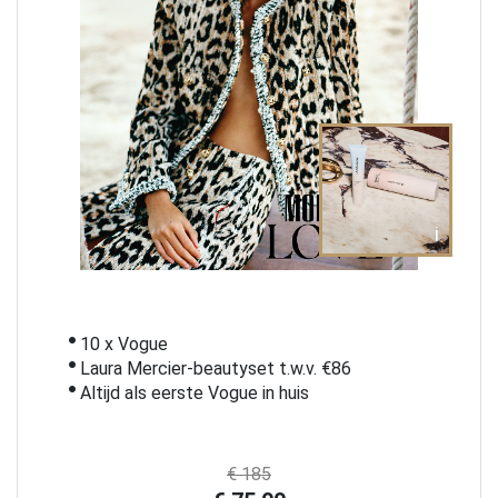
i
10 x Vogue
Laura Mercier-beautyset t.w.v. €86
Altijd als eerste Vogue in huis
€ 185