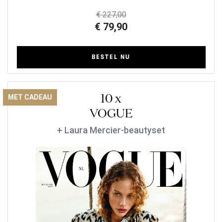
€ 227,00
€ 79,90
BESTEL NU
10 x
MET CADEAU
VOGUE
+ Laura Mercier-beautyset