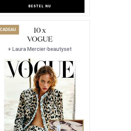
BESTEL NU
10 x
 CADEAU
VOGUE
+ Laura Mercier-beautyset