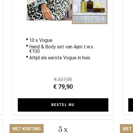
i
10 x Vogue
Hand & Body set van Ajen t.w.v.
€100
Altijd als eerste Vogue in huis
€ 227,00
€ 79,90
BESTEL NU
5 x
MET KORTING
MET