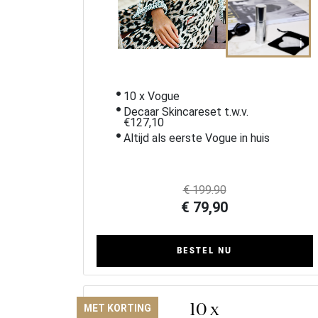
i
10 x Vogue
Decaar Skincareset t.w.v.
€127,10
Altijd als eerste Vogue in huis
€ 199.90
€ 79,90
BESTEL NU
10 x
MET KORTING