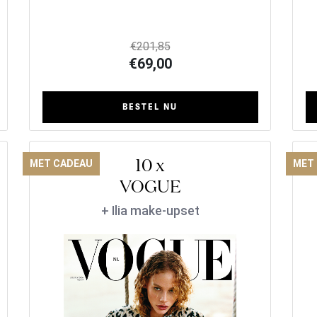
€201,85
€69,00
BESTEL NU
10 x
MET CADEAU
MET
VOGUE
+ Ilia make-upset