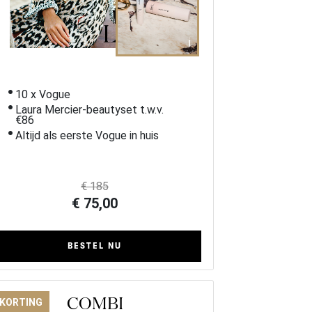
i
10 x Vogue
Laura Mercier-beautyset t.w.v.
€86
Altijd als eerste Vogue in huis
€ 185
€ 75,00
BESTEL NU
COMBI
 KORTING