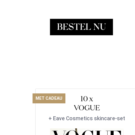
10 x
MET CADEAU
VOGUE
+ Eave Cosmetics skincare-set