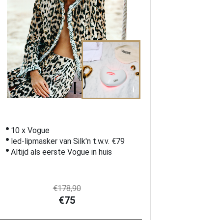
i
10 x Vogue
led-lipmasker van Silk'n t.w.v. €79
Altijd als eerste Vogue in huis
€178,90
€75