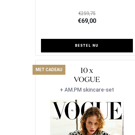
€259,75
€69,00
BESTEL NU
10 x
MET CADEAU
VOGUE
+ AM.PM skincare-set