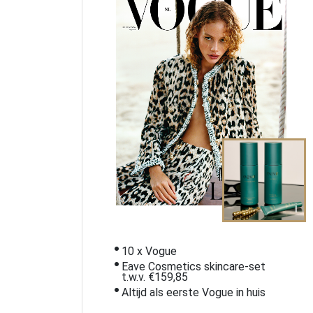
i
10 x Vogue
Eave Cosmetics skincare-set
t.w.v. €159,85
Altijd als eerste Vogue in huis