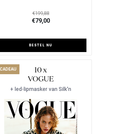
€199,88
€79,00
BESTEL NU
10 x
 CADEAU
VOGUE
+ led-lipmasker van Silk'n