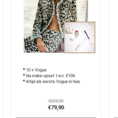
i
10 x Vogue
Ilia make-upset t.w.v. €106
Altijd als eerste Vogue in huis
€205,90
€79,90