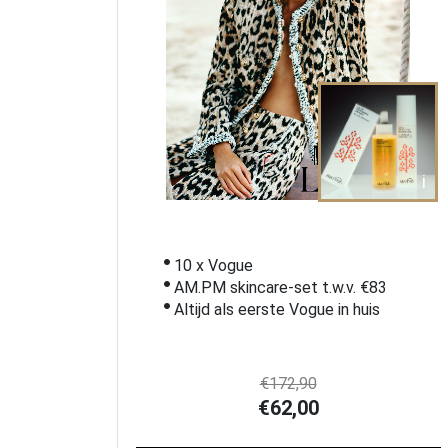
i
10 x Vogue
AM.PM skincare-set t.w.v. €83
Altijd als eerste Vogue in huis
€172,90
€62,00